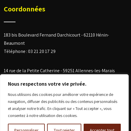
Coordonnées
183 bis Boulevard Fernand Darchicourt - 62110 Hénin-
Beaumont
Téléphone :
03 21 20 17 29
14 rue de la Petite Catherine -
59251 Allennes-les-Marais
Téléphone :
03 20 96 33 49
Nous respectons votre vie privée.
E-mail :
allard-couverture@orange.fr
Nous utilisons des cookies pour améliorer votre expérience de
navigation, diffuser des publicités ou des contenus personnalisés
et analyser notre trafic. En cliquant sur « Tout accepter », vous
consentez à notre utilisation des cookies.
© Copyright 2024 Allard Couverture -
Mentions légales
Réalisation
Nine-Web
Personnaliser
Tout rejeter
Accepter tout