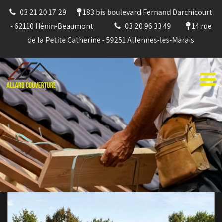
03 21 20 17 29
183 bis boulevard Fernand Darchicourt
- 62110 Hénin-Beaumont
03 20 96 33 49
14 rue
de la Petite Catherine - 59251 Allennes-les-Marais