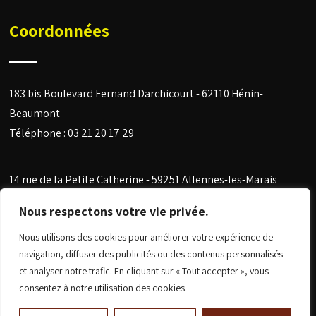
Coordonnées
183 bis Boulevard Fernand Darchicourt - 62110 Hénin-
Beaumont
Téléphone :
03 21 20 17 29
14 rue de la Petite Catherine -
59251 Allennes-les-Marais
Téléphone :
03 20 96 33 49
Nous respectons votre vie privée.
E-mail :
allard-couverture@orange.fr
Nous utilisons des cookies pour améliorer votre expérience de
navigation, diffuser des publicités ou des contenus personnalisés
et analyser notre trafic. En cliquant sur « Tout accepter », vous
consentez à notre utilisation des cookies.
© Copyright 2024 Allard Couverture -
Mentions légales