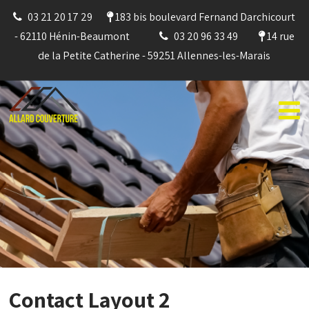
03 21 20 17 29
183 bis boulevard Fernand Darchicourt
- 62110 Hénin-Beaumont
03 20 96 33 49
14 rue
de la Petite Catherine - 59251 Allennes-les-Marais
Contact Layout 2